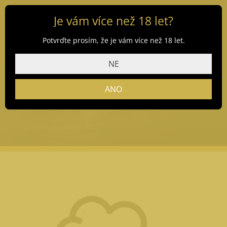
Je vám více než 18 let?
Potvrďte prosím, že je vám více než 18 let.
NE
Rozvoz piva k vám
domů
ANO