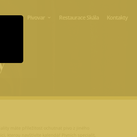
Aktuality
Pivovar
Restaurace Skála
Kontakty
y
lity máte příležitost ochutnat pivo z jiného
ci, kterou navštívíte kalendář Pivních specialit,