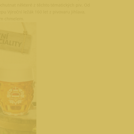
chutnat některé z těchto tématických piv. Od
u Výroční ležák 160 let z pivovaru Jihlava,
ým chmelem.