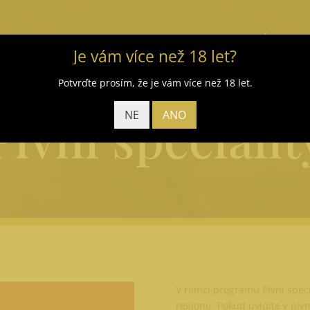
E-shop
Úvod
Je vám více než 18 let?
Potvrďte prosím, že je vám více než 18 let.
Pivní specialit
NE
ANO
V rámci programu Pivní specia
regionu. Pokud uvidíte v pivni