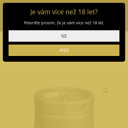
Je vám více než 18 let?
Potvrďte prosím, že je vám více než 18 let.
NE
ANO
Domů
/
Obchod
/
Vrácení obalů
/ Vracím sud