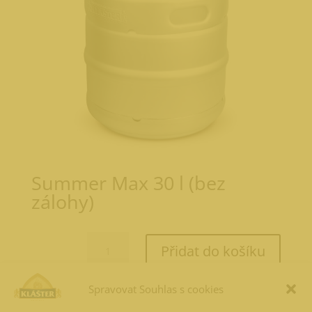
Summer Max 30 l (bez
zálohy)
Summer
Přidat do košíku
Max
30
l
Spravovat Souhlas s cookies
1 166,11
Kč
(bez