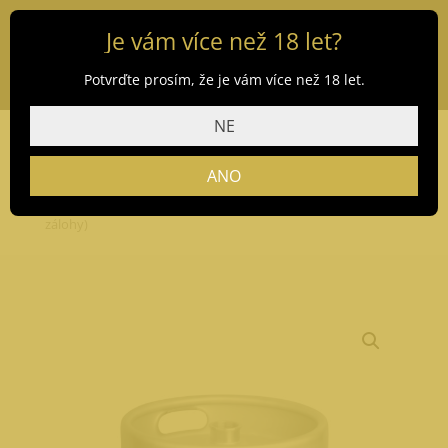
Je vám více než 18 let?
Potvrďte prosím, že je vám více než 18 let.
NE
ANO
Domů
/
Obchod
/
Pivo
/
Max X
/ Summer Max 30 l (bez
zálohy)