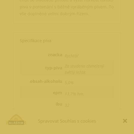
piva v porovnání s běžně vyráběným pivem. To
vše doplněné velmi dobrým řízem.
Specifikace piva
znacka
Rychtář
Za studena chmelený
typ-piva
světlý ležák
obsah-alkoholu
5,0%
epm
11,7% hm.
ibu
32
Spravovat Souhlas s cookies