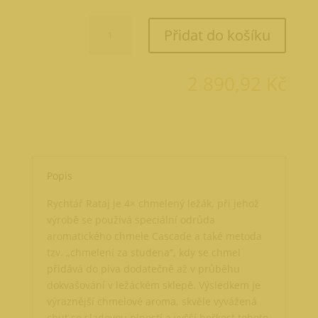
Rychtář
Přidat do košíku
Rataj
50
l
2 890,92
Kč
množství
Popis
Rychtář Rataj je 4× chmelený ležák, při jehož
výrobě se používá speciální odrůda
aromatického chmele Cascade a také metoda
tzv. „chmelení za studena“, kdy se chmel
přidává do piva dodatečně až v průběhu
dokvašování v ležáckém sklepě. Výsledkem je
výraznější chmelové aroma, skvěle vyvážená
chuť se sladovou plností a vyšší hořkost tohoto