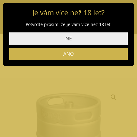
Je vám více než 18 let?
Potvrďte prosím, že je vám více než 18 let.
NE
ANO
Domů
/
Obchod
/
Pivo
/
Rychtář
/ Rychtář Rataj 50 l