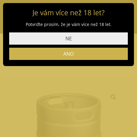
Je vám více než 18 let?
Potvrďte prosím, že je vám více než 18 let.
NE
ANO
Domů
/
Obchod
/
Pivo
/
Rychtář
/ Rychtář Premium 50 l