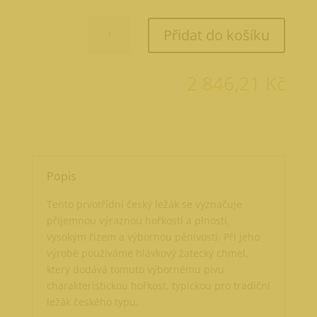
Rychtář
Přidat do košíku
Premium
50
l
2 846,21
Kč
množství
Popis
Tento prvotřídní český ležák se vyznačuje
příjemnou výraznou hořkostí a plností,
vysokým řízem a výbornou pěnivostí. Při jeho
výrobě používáme hlávkový žatecký chmel,
který dodává tomuto výbornému pivu
charakteristickou hořkost, typickou pro tradiční
ležák českého typu.