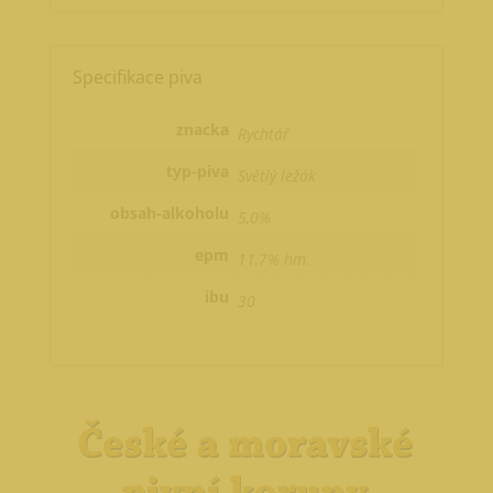
Specifikace piva
znacka
Rychtář
typ-piva
Světlý ležák
obsah-alkoholu
5,0%
epm
11,7% hm.
ibu
30