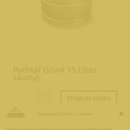
Rychtář Grunt 15 l (bez
zálohy)
Rychtář
Přidat do košíku
Grunt
15
l
Spravovat Souhlas s cookies
534,54
Kč
(bez
zálohy)
Abychom poskytli co nejlepší služby, používáme k ukládání a/nebo