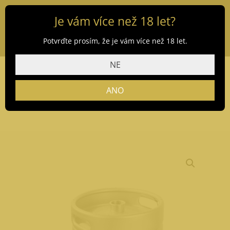
Je vám více než 18 let?
Potvrďte prosím, že je vám více než 18 let.
NE
ANO
Domů
/
Obchod
/
Pivo
/ Rychtář Grunt 15 l (bez zálohy)