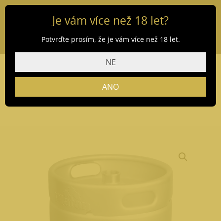
Je vám více než 18 let?
Potvrďte prosím, že je vám více než 18 let.
NE
ANO
Domů
/
Obchod
/
Pivo
/ Platan 10 30 l (bez zálohy)