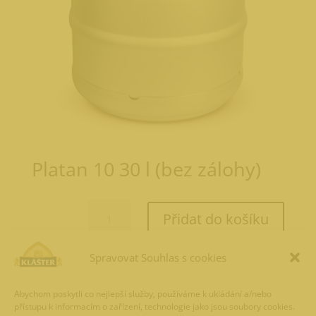
Platan 10 30 l (bez zálohy)
Platan
Přidat do košíku
10
30
l
Spravovat Souhlas s cookies
934,95
Kč
(bez
zálohy)
Abychom poskytli co nejlepší služby, používáme k ukládání a/nebo
množství
přístupu k informacím o zařízení, technologie jako jsou soubory cookies.