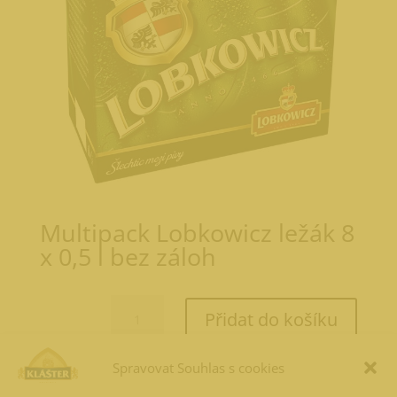
Multipack Lobkowicz ležák 8
x 0,5 l bez záloh
Multipack
Přidat do košíku
Lobkowicz
ležák
8
Spravovat Souhlas s cookies
200,50
Kč
170,42
Kč
x