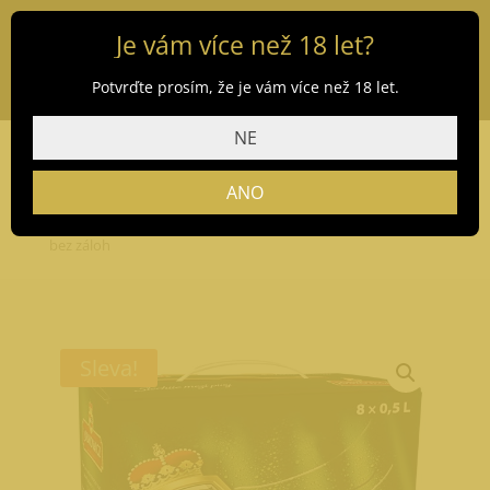
Je vám více než 18 let?
Potvrďte prosím, že je vám více než 18 let.
NE
ANO
Domů
/
Obchod
/
Pivo
/ Multipack Lobkowicz ležák 8 x 0,5 l
bez záloh
Sleva!