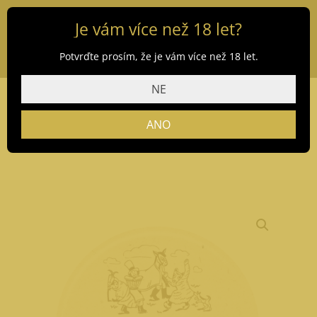
Je vám více než 18 let?
Potvrďte prosím, že je vám více než 18 let.
NE
ANO
Domů
/
Obchod
/
Pivo
/ Masopustní speciál 30 l