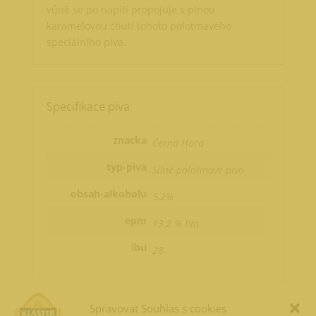
vůně se po napití propojuje s plnou
karamelovou chutí tohoto polotmavého
speciálního piva.
Specifikace piva
znacka
Černá Hora
typ-piva
Silné polotmavé pivo
obsah-alkoholu
5,2%
epm
13,2 % hm.
ibu
28
Spravovat Souhlas s cookies