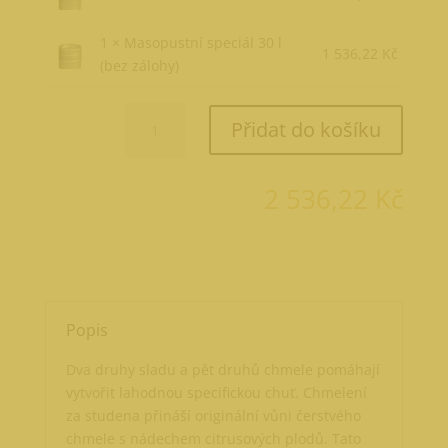
1 × Masopustní speciál 30 l
1 536,22
Kč
(bez zálohy)
Masopustní
Přidat do košíku
speciál
30
l
2 536,22
Kč
množství
Popis
Dva druhy sladu a pět druhů chmele pomáhají
vytvořit lahodnou specifickou chuť. Chmelení
za studena přináší originální vůni čerstvého
chmele s nádechem citrusových plodů. Tato