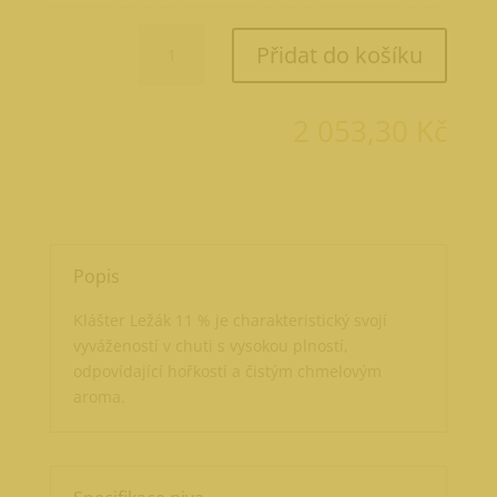
Klášter
Přidat do košíku
11
30
l
2 053,30
Kč
množství
Popis
Klášter Ležák 11 % je charakteristický svojí
vyvážeností v chuti s vysokou plností,
odpovídající hořkostí a čistým chmelovým
aroma.