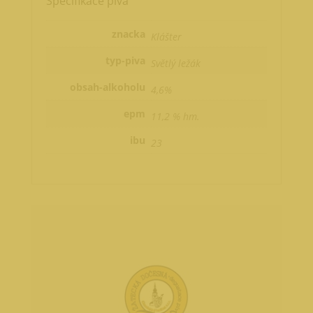
Specifikace piva
znacka
Klášter
typ-piva
Světlý ležák
obsah-alkoholu
4,6%
epm
11,2 % hm.
ibu
23