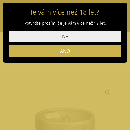
Je vám více než 18 let?
Potvrďte prosím, že je vám více než 18 let.
NE
ANO
Domů
/
Obchod
/
Pivo
/ Ježek 11 30 l (bez zálohy)