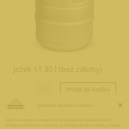
Ježek 11 30 l (bez zálohy)
Ježek
Přidat do košíku
11
30
l
Spravovat Souhlas s cookies
1 053,30
Kč
(bez
zálohy)
Abychom poskytli co nejlepší služby, používáme k ukládání a/nebo
množství
přístupu k informacím o zařízení, technologie jako jsou soubory cookies.