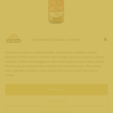
HATT2ICK 20/0,5 l (bez
Spravovat Souhlas s cookies
zálohy)
Abychom poskytli co nejlepší služby, používáme k ukládání a/nebo
přístupu k informacím o zařízení, technologie jako jsou soubory cookies.
Souhlas s těmito technologiemi nám umožní zpracovávat údaje, jako je
chování při procházení nebo jedinečná ID na tomto webu. Nesouhlas
nebo odvolání souhlasu může nepříznivě ovlivnit určité vlastnosti a
funkce.
Příjmout
Odmítnout
Zobrazit předvolby