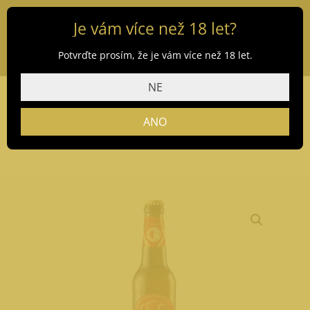
Je vám více než 18 let?
Potvrďte prosím, že je vám více než 18 let.
NE
ANO
Domů
/
Obchod
/
HATT2ICK
/ HATT2ICK 20/0,5 l (bez zálohy)