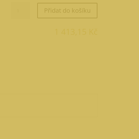
Citronáda
Přidat do košíku
30
l
množství
1 413,15
Kč