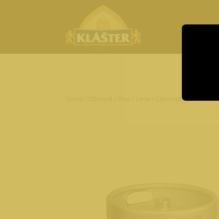
Domů
/
Obchod
/
Pivo
/
Limo
/ Citronáda 30 l