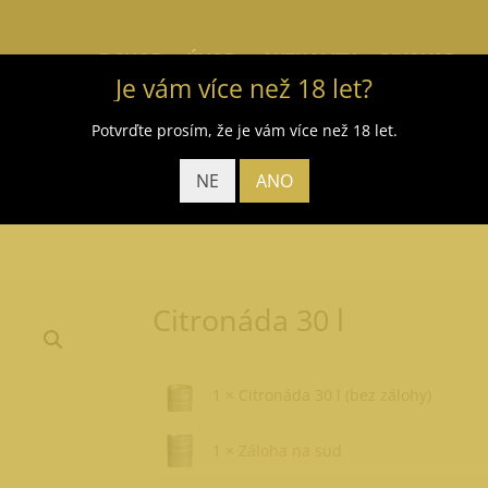
E-SHOP
ÚVOD
AKTUALITY
PIVOVAR
Je vám více než 18 let?
Potvrďte prosím, že je vám více než 18 let.
NE
ANO
Citronáda 30 l
1 × Citronáda 30 l (bez zálohy)
1 ×
Záloha na sud