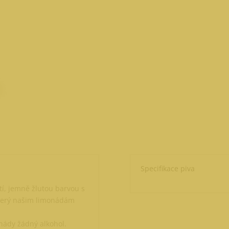
Specifikace piva
í, jemně žlutou barvou s
který našim limonádám
nády žádný alkohol.