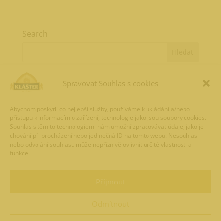
Search
Recent Posts
Spravovat Souhlas s cookies
Známe vítěze ankety Hrdina výčepu!🏆
Abychom poskytli co nejlepší služby, používáme k ukládání a/nebo
Kouřový ležák
přístupu k informacím o zařízení, technologie jako jsou soubory cookies.
Hrdina výčepu 🔥 Hlasování je spuštěno!
Souhlas s těmito technologiemi nám umožní zpracovávat údaje, jako je
chování při procházení nebo jedinečná ID na tomto webu. Nesouhlas
Refresh přichází s novou příchutí
nebo odvolání souhlasu může nepříznivě ovlivnit určité vlastnosti a
funkce.
Speciál Krasličák
Recent Comments
Příjmout
Odmítnout