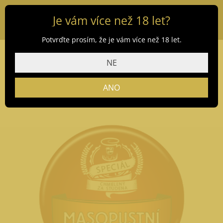
Je vám více než 18 let?
Potvrďte prosím, že je vám více než 18 let.
NE
Masopustní speciál
ANO
autor:
Bořivoj Bartoněk
|
3. Led 2022